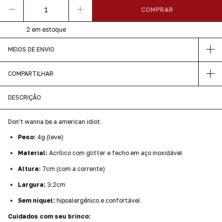
2
em estoque
MEIOS DE ENVIO
COMPARTILHAR
DESCRIÇÃO
Don't wanna be a american idiot.
Peso:
4g (leve)
Material:
Acrílico com glitter e fecho em aço inoxidável
Altura:
7cm (com a corrente)
Largura:
3.2cm
Sem níquel:
hipoalergênico e confortável
Cuidados com seu brinco: