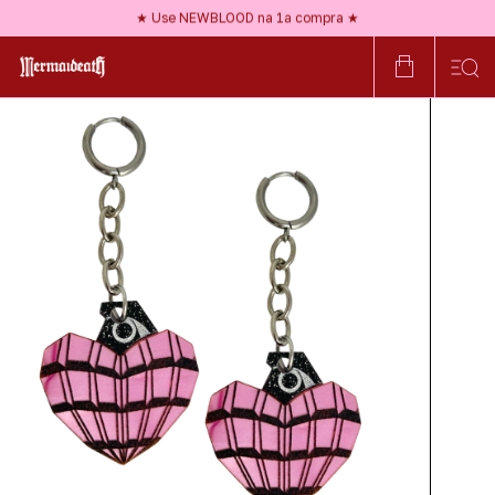
★ Frete GRÁTIS a partir de R$150 ★
★ Use NEWBLOOD na 1ª compra ★
★ Nossos acessórios são HIPOALERGÊNICOS ★
★ Frete GRÁTIS a partir de R$150 ★