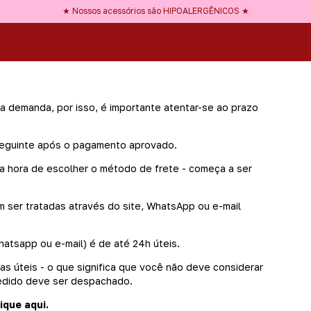
★ Use NEWBLOOD na 1ª compra ★
★ Nossos acessórios são HIPOALERGÊNICOS ★
★ Frete GRÁTIS a partir de R$150 ★
 demanda, por isso, é importante atentar-se ao prazo
seguinte após o pagamento aprovado.
a hora de escolher o método de frete - começa a ser
 ser tratadas através do site, WhatsApp ou e-mail
atsapp ou e-mail) é de até 24h úteis.
s úteis - o que significa que você não deve considerar
edido deve ser despachado.
lique aqui
.