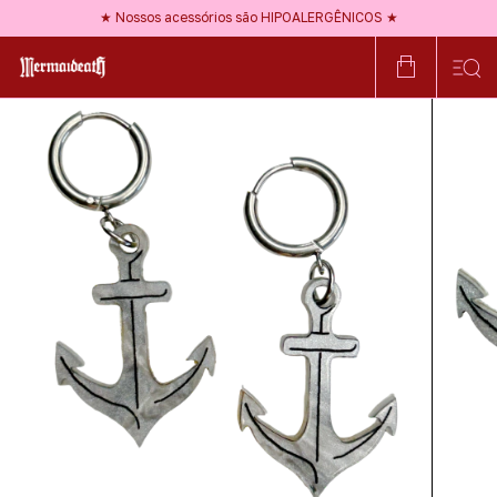
★ Use NEWBLOOD na 1ª compra ★
★ Nossos acessórios são HIPOALERGÊNICOS ★
★ Frete GRÁTIS a partir de R$150 ★