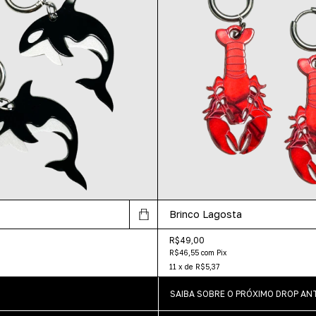
Brinco Lagosta
R$49,00
R$46,55
com
Pix
11
x
de
R$5,37
SAIBA SOBRE O PRÓXIMO DROP A