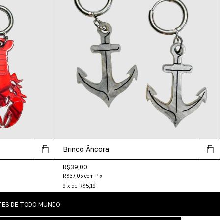
Brinco Âncora
R$39,00
R$37,05
com
Pix
9
x
de
R$5,19
NTES DE TODO MUNDO