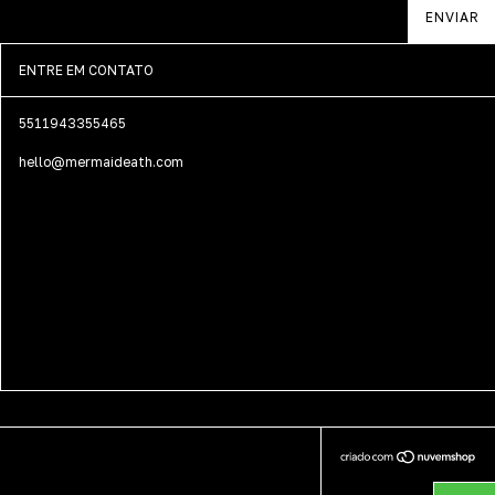
ENTRE EM CONTATO
5511943355465
hello@mermaideath.com