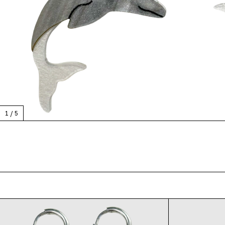
1
/
5