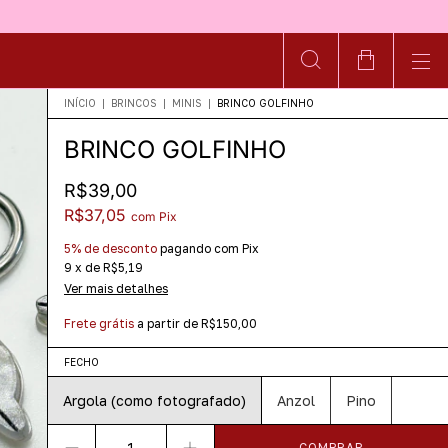
INÍCIO
|
BRINCOS
|
MINIS
|
BRINCO GOLFINHO
BRINCO GOLFINHO
R$39,00
R$37,05
com
Pix
5% de desconto
pagando com Pix
9
x
de
R$5,19
Ver mais detalhes
Frete grátis
a partir de
R$150,00
FECHO
Argola (como fotografado)
Anzol
Pino