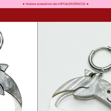
★ Use NEWBLOOD na 1ª compra ★
★ Nossos acessórios são HIPOALERGÊNICOS ★
★ Frete GRÁTIS a partir de R$150 ★