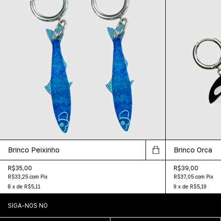
Brinco Peixinho
Brinco Orca
R$35,00
R$39,00
R$33,25
com
Pix
R$37,05
com
Pix
8
x
de
R$5,11
9
x
de
R$5,19
SIGA-NOS NO