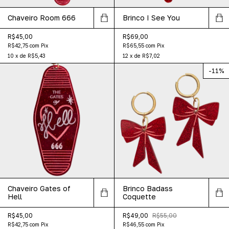
Chaveiro Room 666
Brinco I See You
R$45,00
R$69,00
R$42,75
com
Pix
R$65,55
com
Pix
10
x
de
R$5,43
12
x
de
R$7,02
-
11
%
Chaveiro Gates of
Brinco Badass
Hell
Coquette
R$45,00
R$49,00
R$55,00
R$42,75
com
Pix
R$46,55
com
Pix