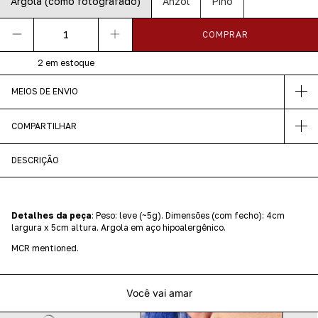
Argola (como fotografado)
Anzol
Pino
2
em estoque
MEIOS DE ENVIO
COMPARTILHAR
DESCRIÇÃO
Detalhes da peça
: Peso: leve (~5g). Dimensões (com fecho): 4cm
largura x 5cm altura. Argola em aço hipoalergênico.
MCR mentioned.
Você vai amar