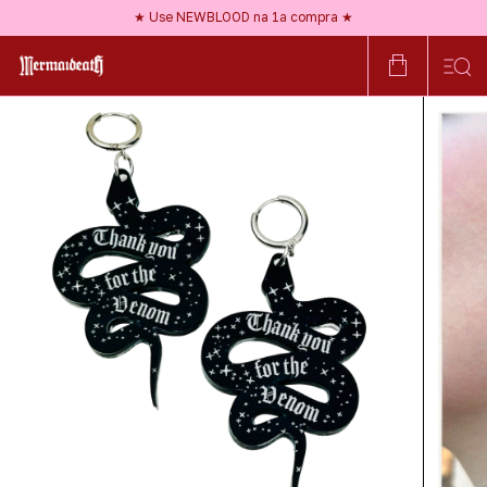
★ Frete GRÁTIS a partir de R$150 ★
★ Use NEWBLOOD na 1ª compra ★
★ Nossos acessórios são HIPOALERGÊNICOS ★
★ Frete GRÁTIS a partir de R$150 ★