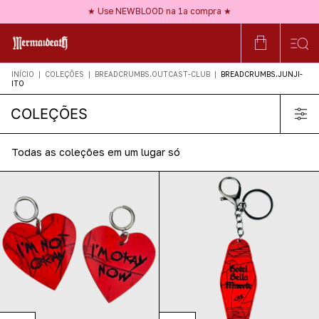
★ Frete GRÁTIS a partir de R$150 ★
★ Use NEWBLOOD na 1ª compra ★
★ Nossos acessórios são HIPOALERGÊNICOS ★
★ Frete GRÁTIS a partir de R$150 ★
INÍCIO
|
COLEÇÕES
|
BREADCRUMBS.OUTCAST-CLUB
|
BREADCRUMBS.JUNJI-
ITO
COLEÇÕES
Todas as coleções em um lugar só