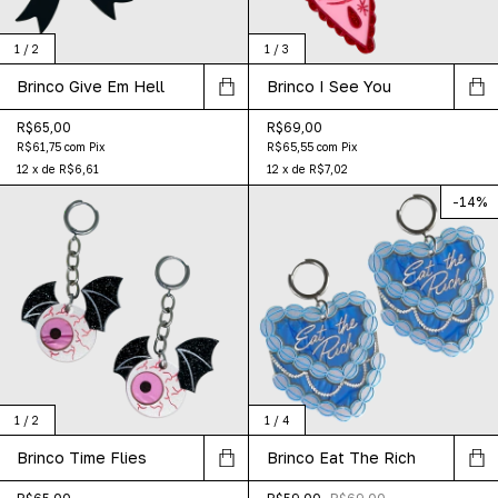
1
/
2
1
/
3
Brinco Give Em Hell
Brinco I See You
R$65,00
R$69,00
R$61,75
com
Pix
R$65,55
com
Pix
12
x
de
R$6,61
12
x
de
R$7,02
-
14
%
1
/
2
1
/
4
Brinco Time Flies
Brinco Eat The Rich