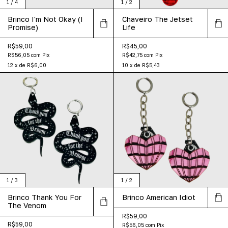
1
/
4
1
/
2
Brinco I'm Not Okay (I
Chaveiro The Jetset
Promise)
Life
R$59,00
R$45,00
R$56,05
com
Pix
R$42,75
com
Pix
12
x
de
R$6,00
10
x
de
R$5,43
1
/
3
1
/
2
Brinco Thank You For
Brinco American Idiot
The Venom
R$59,00
R$59,00
R$56,05
com
Pix