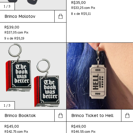
R$35,00
1
/
3
R$33,25
com
Pix
8
x
de
R$5,11
Brinco Molotov
R$39,00
R$37,05
com
Pix
9
x
de
R$5,19
1
/
3
Brinco Booktok
Brinco Ticket to Hell
R$45,00
R$49,00
R$42,75
com
Pix
R$46,55
com
Pix