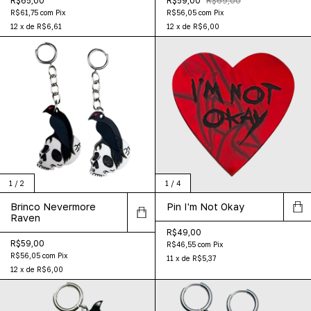
R$65,00
R$59,00
R$69,00
R$61,75
com
Pix
R$56,05
com
Pix
12
x
de
R$6,61
12
x
de
R$6,00
1
/
2
1
/
4
Brinco Nevermore
Pin I'm Not Okay
Raven
R$49,00
R$59,00
R$46,55
com
Pix
R$56,05
com
Pix
11
x
de
R$5,37
12
x
de
R$6,00