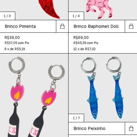
1
/
3
1
/
4
Brinco Pimenta
Brinco Baphomet Doll
R$39,00
R$69,00
R$37,05
com
Pix
R$65,55
com
Pix
9
x
de
R$5,19
12
x
de
R$7,02
1
/
7
Brinco Peixinho