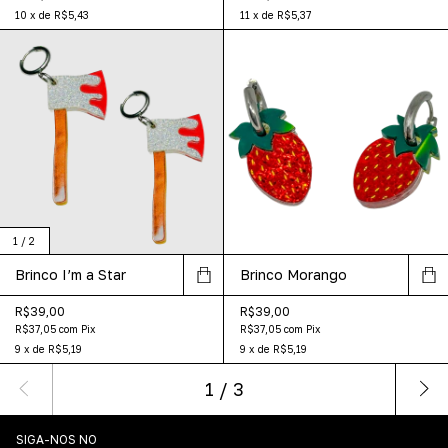
10
x
de
R$5,43
11
x
de
R$5,37
1
/
2
Brinco I’m a Star
Brinco Morango
R$39,00
R$39,00
R$37,05
com
Pix
R$37,05
com
Pix
9
x
de
R$5,19
9
x
de
R$5,19
1
/
3
SIGA-NOS NO