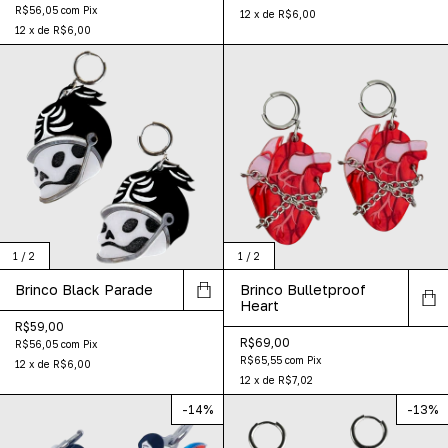
R$56,05
com
Pix
12
x
de
R$6,00
12
x
de
R$6,00
1
/
2
1
/
2
Brinco Black Parade
Brinco Bulletproof
Heart
R$59,00
R$69,00
R$56,05
com
Pix
R$65,55
com
Pix
12
x
de
R$6,00
12
x
de
R$7,02
-
14
%
-
13
%