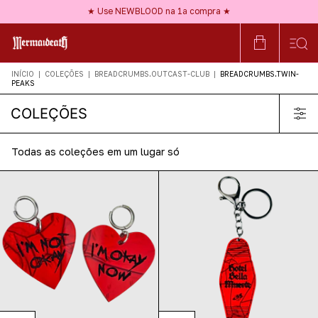
★ Frete GRÁTIS a partir de R$150 ★
★ Use NEWBLOOD na 1ª compra ★
★ Nossos acessórios são HIPOALERGÊNICOS ★
★ Frete GRÁTIS a partir de R$150 ★
INÍCIO
|
COLEÇÕES
|
BREADCRUMBS.OUTCAST-CLUB
|
BREADCRUMBS.TWIN-
PEAKS
COLEÇÕES
Todas as coleções em um lugar só