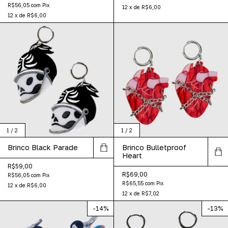
R$56,05
com
Pix
12
x
de
R$6,00
12
x
de
R$6,00
1
/
2
1
/
2
Brinco Black Parade
Brinco Bulletproof
Heart
R$59,00
R$69,00
R$56,05
com
Pix
R$65,55
com
Pix
12
x
de
R$6,00
12
x
de
R$7,02
-
14
%
-
13
%