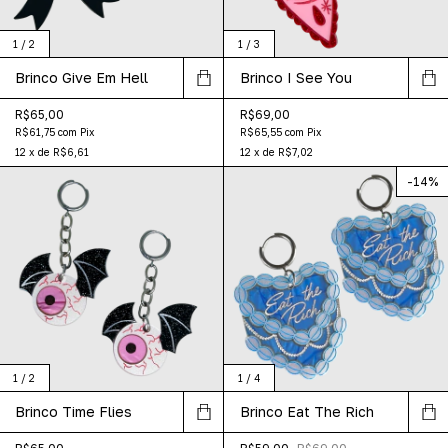
1
/
2
1
/
3
Brinco Give Em Hell
Brinco I See You
R$65,00
R$69,00
R$61,75
com
Pix
R$65,55
com
Pix
12
x
de
R$6,61
12
x
de
R$7,02
-
14
%
1
/
2
1
/
4
Brinco Time Flies
Brinco Eat The Rich