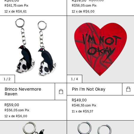
R$65,00
R$59,00
R$69,00
R$61,75
com
Pix
R$56,05
com
Pix
12
x
de
R$6,61
12
x
de
R$6,00
1
/
2
1
/
4
Brinco Nevermore
Pin I'm Not Okay
Raven
R$49,00
R$59,00
R$46,55
com
Pix
R$56,05
com
Pix
11
x
de
R$5,37
12
x
de
R$6,00