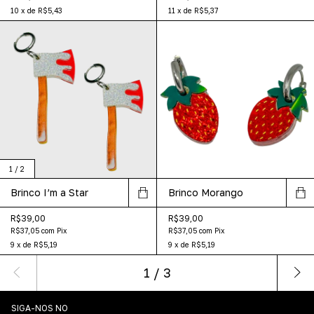
10
x
de
R$5,43
11
x
de
R$5,37
1
/
2
Brinco I’m a Star
Brinco Morango
R$39,00
R$39,00
R$37,05
com
Pix
R$37,05
com
Pix
9
x
de
R$5,19
9
x
de
R$5,19
1
/
3
SIGA-NOS NO