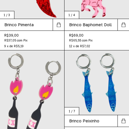
1
/
3
1
/
4
Brinco Pimenta
Brinco Baphomet Doll
R$39,00
R$69,00
R$37,05
com
Pix
R$65,55
com
Pix
9
x
de
R$5,19
12
x
de
R$7,02
1
/
7
Brinco Peixinho