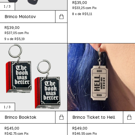
R$35,00
1
/
3
R$33,25
com
Pix
8
x
de
R$5,11
Brinco Molotov
R$39,00
R$37,05
com
Pix
9
x
de
R$5,19
1
/
3
Brinco Booktok
Brinco Ticket to Hell
R$45,00
R$49,00
R$42,75
com
Pix
R$46,55
com
Pix