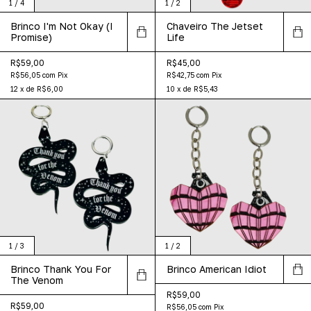
1
/
4
1
/
2
Brinco I'm Not Okay (I
Chaveiro The Jetset
Promise)
Life
R$59,00
R$45,00
R$56,05
com
Pix
R$42,75
com
Pix
12
x
de
R$6,00
10
x
de
R$5,43
1
/
3
1
/
2
Brinco Thank You For
Brinco American Idiot
The Venom
R$59,00
R$59,00
R$56,05
com
Pix