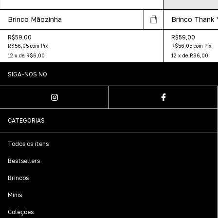
Brinco Mãozinha
Brinco Thank
R$59,00
R$59,00
R$56,05
com
Pix
R$56,05
com
Pix
12
x
de
R$6,00
12
x
de
R$6,00
SIGA-NOS NO
CATEGORIAS
Todos os itens
Bestsellers
Brincos
Minis
Coleções