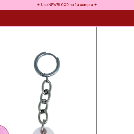
★ Frete GRÁTIS a partir de R$150 ★
★ Use NEWBLOOD na 1ª compra ★
★ Nossos acessórios são HIPOALERGÊNICOS ★
★ Frete GRÁTIS a partir de R$150 ★