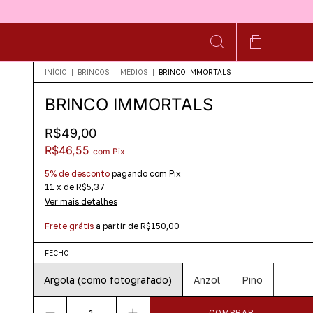
INÍCIO
|
BRINCOS
|
MÉDIOS
|
BRINCO IMMORTALS
BRINCO IMMORTALS
R$49,00
R$46,55
com
Pix
5% de desconto
pagando com Pix
11
x
de
R$5,37
Ver mais detalhes
Frete grátis
a partir de
R$150,00
FECHO
Argola (como fotografado)
Anzol
Pino