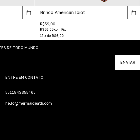
Brinco American Idiot
R$59,00
R$56,05
com
Pix
12
x
de
R$6,00
NTES DE TODO MUNDO
ENTRE EM CONTATO
5511943355465
hello@mermaideath.com