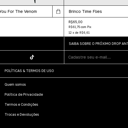
 You For The Venom
Brinco Time Flies
R$65,00
R$61,75
com
Pix
12
x
de
R$6,61
SAIBA SOBRE O PRÓXIMO DROP A
POLÍTICAS & TERMOS DE USO
Quem somos
Política de Privacidade
Termos e Condições
Trocas e Devoluções