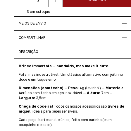
3
em estoque
MEIOS DE ENVIO
COMPARTILHAR
DESCRIÇÃO
Brinco Immortals — bandaids, mas make it cute.
Fofa, mas indestrutível. Um clássico alternativo com jeitinho
doce e um toque emo.
Dimensões (com fecho)
—
Peso:
4g (levinho!) —
Material:
Acrílico com fecho em aço inoxidável —
Altura:
7cm —
Largura:
3,5cm
Chega de coceira!
Todos os nossos acessórios são
livres de
níquel
, ideais para peles sensíveis.
Cada peça é artesanal e única, feita com carinho (e um
pouquinho de caos).