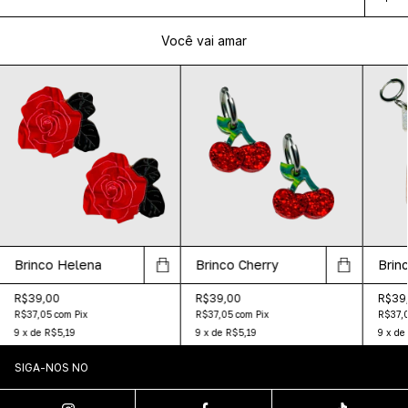
Você vai amar
Brinco Helena
Brinco Cherry
Brinc
R$39,00
R$39,00
R$39
R$37,05
com
Pix
R$37,05
com
Pix
R$37,
9
x
de
R$5,19
9
x
de
R$5,19
9
x
de
SIGA-NOS NO