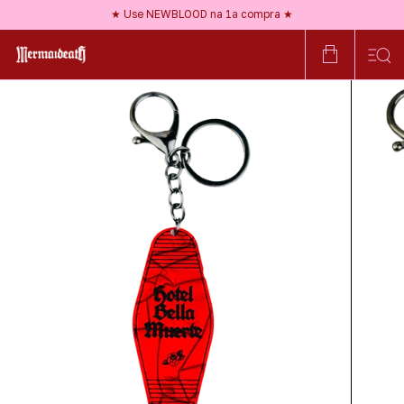
★ Frete GRÁTIS a partir de R$150 ★
★ Use NEWBLOOD na 1ª compra ★
★ Nossos acessórios são HIPOALERGÊNICOS ★
★ Frete GRÁTIS a partir de R$150 ★