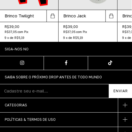
Brinco Twilight
Brinco Jack
Brin
R$39,00
R$39,00
R$39
R$37,05
com
Pix
R$37,05
com
Pix
R$37,
9
x
de
R$5,19
9
x
de
R$5,19
9
x
de
SIGA-NOS NO
SAIBA SOBRE O PRÓXIMO DROP ANTES DE TODO MUNDO
CATEGORIAS
POLÍTICAS & TERMOS DE USO